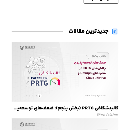
جدیدترین مقالات
کالبدشکافی PRTG (بخش پنجم): ضعف‌های توسعه‌پذیری؛ چالش‌های PRTG در محیط‌های DevOps و Cloud-Native
۱۴۰۵/۰۵/۰۵