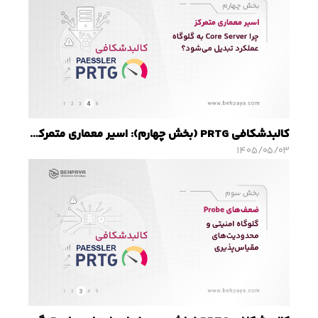
کالبدشکافی PRTG (بخش چهارم): اسیر معماری متمرکز؛ چرا Core Server به گلوگاه عملکرد تبدیل می‌شود؟
۱۴۰۵/۰۵/۰۳