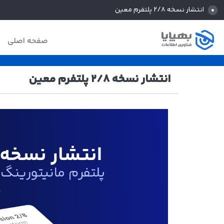
انتشار نسخه ۲/۸ پلتفرم معین
صفحه اصلی
انتشار نسخه ۲/۸ پلتفرم معین