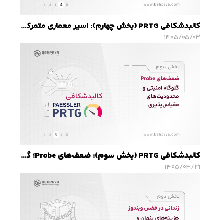
کالبدشکافی PRTG (بخش چهارم): اسیر معماری متمرکز؛ چرا Core Server به گلوگاه عملکرد تبدیل می‌شود؟
۱۴۰۵/۰۵/۰۳
کالبدشکافی PRTG (بخش سوم): ضعف‌های Probe؛ گلوگاه امنیتی و محدودیت‌های مقیاس‌پذیری
۱۴۰۵/۰۴/۳۱