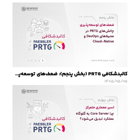
کالبدشکافی PRTG (بخش پنجم): ضعف‌های توسعه‌پذیری؛ چالش‌های PRTG در محیط‌های DevOps و Cloud-Native
۱۴۰۵/۰۵/۰۵