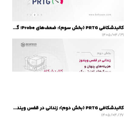
کالبدشکافی PRTG (بخش سوم): ضعف‌های Probe؛ گلوگاه امنیتی و محدودیت‌های مقیاس‌پذیری
۱۴۰۵/۰۴/۳۱
کالبدشکافی PRTG (بخش دوم): زندانی در قفس ویندوز؛ هزینه‌های پنهان و ریسک‌های امنیتی یک معماری تک‌بعدی
۱۴۰۵/۰۴/۲۷