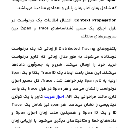
Span
: هر عملی در طول مسیر Trace
را یک Span
می‌گویند
که شامل زمان آغاز، زمان پایان و تعدادی متادیتا می‌باشد.
Context Propagation
: انتقال اطلاعات یک درخواست در
طول اجرای یک مسیر (شناسه‌های Trace
و Span
) بین
سرویس‌های مختلف
پلتفرم‌های Distributed Tracing
از زمانی که یک درخواست
فرستاده می‌شود، به طور مثال زمانی که کاربر درخواست
خرید خود را ارسال می‌کند، شروع به جمع‌آوری داده‌ها
می‌کنند. این عمل باعث ایجاد یک Trace ID
یکتا و یک Span
اولیه به نام Span
پدر خواهد شد . Trace
، کل مسیر اجرای
درخواست را نشان می‌هد و هر Span
در طول
trace
یک واحد
کاری مانند فراخوانی یک
API
،
احراز هویت
کاربر یا یک کوئری
دیتابیسی را نشان می‌دهد. هر
span
نیز شامل یک
Trace
ID
و یک Span ID
و همچنین مدت زمان اجرای Span
و
داده‌های خطا و متادیتاهای دیگری می‌شود. با ارزیابی زمان