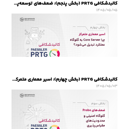
کالبدشکافی PRTG (بخش پنجم): ضعف‌های توسعه‌پذیری؛ چالش‌های PRTG در محیط‌های DevOps و Cloud-Native
۱۴۰۵/۰۵/۰۵
کالبدشکافی PRTG (بخش چهارم): اسیر معماری متمرکز؛ چرا Core Server به گلوگاه عملکرد تبدیل می‌شود؟
۱۴۰۵/۰۵/۰۳