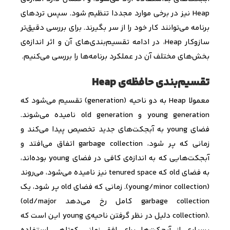
Heap
نیز در برخی موارد مجددا تنظیم شود. سپس تردهای
برنامه می‌توانند کار خود را از سر بگیرند. برای بررسی دقیق‌تر
سازوکار
Heap
، در ادامه تقسیم‌بندی‌های آن و اثر اندازه‌ی
بخش‌های مختلف آن در عملکرد برنامه‌ها را بررسی می‌کنیم.
تقسیم‌بندی حافظه‌ی Heap
معمولا
Heap
به دو ناحیه (
generation
) تقسیم می‌شود که
young generation
و
old generation
نامیده می‌شوند.
فضای
young
به آبجکت‌های جدید تخصیص پیدا می‌کند و
زمانی که پر شود،
garbage collection
اتفاق می‌افتد و
آبجکت‌هایی که به اندازه‌ی کافی در فضای
young
بوده‌اند،
به فضای
old
که
tenured space
نیز نامیده می‌شود، می‌روند
(young/minor collection)
. زمانی که فضای
old
پر شود، یک
garbage collection
کامل رخ می‌دهد
(old/major
collection).
دلیل در نظر گرفتن ناحیه‌ی
young
این است که