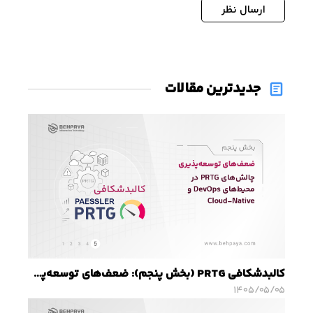
ارسال نظر
جدیدترین مقالات
کالبدشکافی PRTG (بخش پنجم): ضعف‌های توسعه‌پذیری؛ چالش‌های PRTG در محیط‌های DevOps و Cloud-Native
۱۴۰۵/۰۵/۰۵