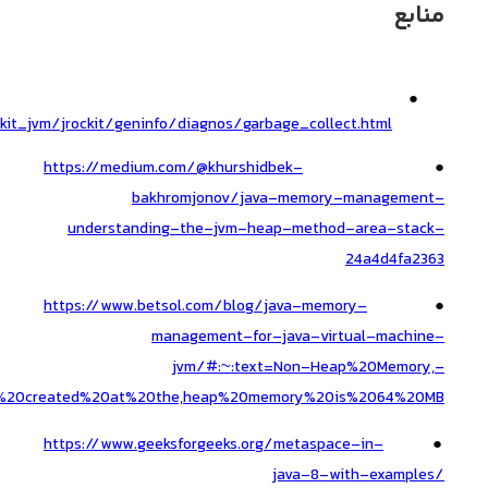
منابع
●
kit_jvm/jrockit/geninfo/diagnos/garbage_collect.html
https://medium.com/@khurshidbek-
●
bakhromjonov/java-memory-management-
understanding-the-jvm-heap-method-area-stack-
24a4d4fa2363
https://www.betsol.com/blog/java-memory-
●
management-for-java-virtual-machine-
jvm/#:~:text=Non-Heap%20Memory,-
is%20created%20at%20the,heap%20memory%20is%2064%20MB
https://www.geeksforgeeks.org/metaspace-in-
●
java-8-with-examples/