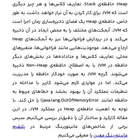
Heap
، حافظه‌ی
Stack
، تعاریف کلاس‌ها و هر چیز دیگری
است که
JVM
برای کار کردن به آن نیاز خواهد داشت. به طور
خاص، حافظه‌ی
Heap
یک فضای ذخیره‌سازی زمان اجرا است
که
JVM
، آبجکت‌های مختلف را به محض ایجاد در آن ذخیره
می‌کند و در پردازش فراخوانی‌ها نیز به آبجکت‌های
Heap
ارجاع می‌دهد. موجودیت‌هایی مانند فراخوانی‌ها، متغیرهای
محلی، تعاریف کلاس‌ها و متاداده‌ها در بخش‌های دیگر
حافظه در
JVM
یا به اصطلاح، حافظه‌ی
Non-Heap
ذخیره
می‌شوند. گرچه
JVM
به صورت خودکار حافظه را مدیریت
می‌کند، اما در مواردی لازم می‌شود کاربر با مداخله در
تنظیمات عملکرد آن را بهبود بخشد و خطاهای مربوط به
حافظه (مانند
java.lang.OutOfMemoryError
) را حل کند. با
توجه به اهمیت حافظه‌ی
Heap
در عملکرد
JVM
، در این
مقاله کارکرد و ساختار آن را دقیق‌تر بررسی می‌کنیم. سپس
برخی از شاخص‌های مانیتورینگ مرتبط در
پلتفرم
مانیتورینگ معین
را معرفی می‌کنیم.