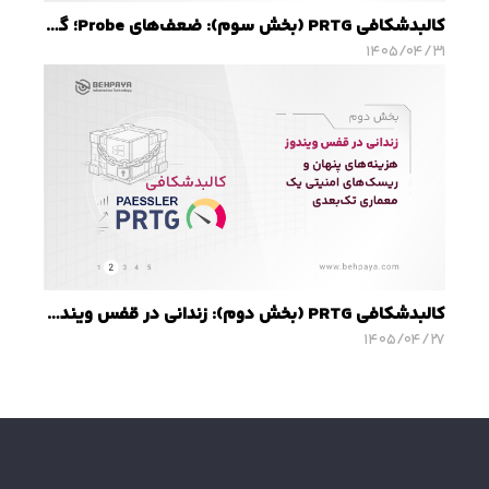
کالبدشکافی PRTG (بخش سوم): ضعف‌های Probe؛ گلوگاه امنیتی و محدودیت‌های مقیاس‌پذیری
۱۴۰۵/۰۴/۳۱
کالبدشکافی PRTG (بخش دوم): زندانی در قفس ویندوز؛ هزینه‌های پنهان و ریسک‌های امنیتی یک معماری تک‌بعدی
۱۴۰۵/۰۴/۲۷