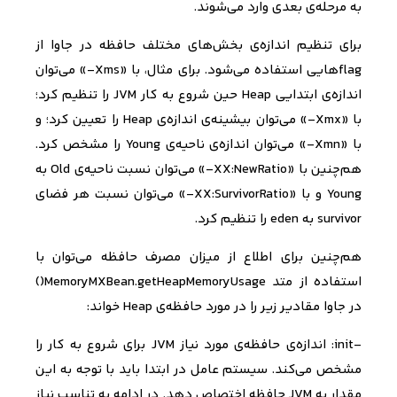
به مرحله‌ی بعدی وارد می‌شوند
.
برای
تنظیم اندازه‌ی بخش‌های مختلف حافظه در جاوا از
flag
هایی استفاده می‌شود. برای مثال، با «
Xms
-» می‌توان
اندازه‌ی ابتدایی
Heap
حین شروع به کار
JVM
را تنظیم کرد؛
با «
Xmx
-» می‌توان بیشینه‌ی اندازه‌ی
Heap
را تعیین کرد؛ و
با «
Xmn
-» می‌توان اندازه‌ی ناحیه‌ی
Young
را مشخص کرد.
هم‌چنین با «
XX:NewRatio
-» می‌توان نسبت ناحیه‌ی
Old
به
Young
و با «
XX:SurvivorRatio
-» می‌توان نسبت هر فضای
survivor
به
eden
را تنظیم کرد.
هم‌چنین برای اطلاع از میزان مصرف حافظه می‌توان با
استفاده از متد
MemoryMXBean.getHeapMemoryUsage
()
در جاوا مقادیر زیر را در مورد حافظه‌ی
Heap
خواند:
-
init
: اندازه‌ی حافظه‌ی مورد نیاز
JVM
برای شروع به کار را
مشخص می‌کند. سیستم عامل در ابتدا باید با توجه به این
مقدار به
JVM
حافظه اختصاص دهد. در ادامه به تناسب نیاز