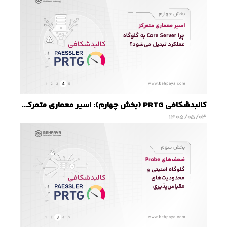
کالبدشکافی PRTG (بخش چهارم): اسیر معماری متمرکز؛ چرا Core Server به گلوگاه عملکرد تبدیل می‌شود؟
۱۴۰۵/۰۵/۰۳