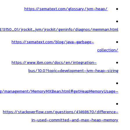
https://sematext.com/glossary/jvm-heap/
●
●
/E13150_01/jrockit_jvm/jrockit/geninfo/diagnos/memman.html
https://sematext.com/blog/java-garbage-
●
collection/
https://www.ibm.com/docs/en/integration-
●
bus/10.0?topic=development-jvm-heap-sizing
●
/lang/management/MemoryMXBean.html#getHeapMemoryUsage–
●
https://stackoverflow.com/questions/41468670/difference-
in-used-committed-and-max-heap-memory