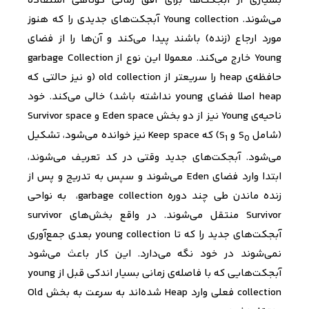
بسیاری از آبجکت‌ها برای افق زمانی کوتاهی استفاده
می‌شوند.
Young collection
آبجکت‌های جدیدی را که هنوز
مورد ارجاع (زنده) باشند پیدا می‌کند و آن‌ها را از فضای
Young
خارج می‌کند. معمولا این نوع از
garbage Collection
حافظه‌ی
heap
را سریعتر از
old collection
(و نیز حالتی که
heap
اصلا فضای
young
نداشته باشد) خالی می‌کند. خود
ناحیه‌ی
Young
نیز از دو بخش
Eden space
و
Survivor space
(شامل
S
و
S
) که
Keep space
نیز خوانده می‌شود، تشکیل
1
0
می‌شود. آبجکت‌های جدید وقتی در کد تعریف می‌شوند،
ابتدا وارد فضای
Eden
می‌شوند و سپس به تدریج و پس از
زنده ماندن طی چند دوره
garbage collection
،
به نواحی
Survivor
منتقل می‌شوند. در واقع بخش‌های
survivor
آبجکت‌های جدید را که تا
young collection
بعدی جمع‌آوری
نمی‌شوند در خود نگه می‌دارد. این کار باعث می‌شود
آبجکت‌هایی که با فاصله‌ی زمانی بسیار اندکی قبل از
young
collection
فعلی وارد
Heap
شده‌اند به سرعت به بخش
Old