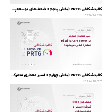
کالبدشکافی PRTG (بخش پنجم): ضعف‌های توسعه‌پذیری؛ چالش‌های PRTG در محیط‌های DevOps و Cloud-Native
۱۴۰۵/۰۵/۰۵
کالبدشکافی PRTG (بخش چهارم): اسیر معماری متمرکز؛ چرا Core Server به گلوگاه عملکرد تبدیل می‌شود؟
۱۴۰۵/۰۵/۰۳