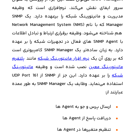
سرور ایفای نقش می‌­کند، ن
رم‌افزاری است که وظیفه
مدیریت و مانیتورینگ شبکه را برعهده دارد.
یک
SNMP
Manager
که با نام
Network Management System (NMS)
هم شناخته می‌شود، وظیفه برقراری ارتباط و تبادل اطلاعات
با
SNMP Agent
های فعال در تجهیزات شبکه را بر عهده
دارد. به زبان ساده‌تر، یک
SNMP Manager
کامپیوتری است
که بر روی آن یک
نرم افزار مانیتورینگ شبکه
مانند
پلتفرم
مانیتورینگ معین
نصب شده است و وظیفه
مانیتورینگ
شبکه
را بر عهده دارد. این جز از
SNMP
از
UDP Port 161
استفاده می‌­نماید.
وظایف یک
SNMP Manager
به طور عمده
عبارتند از
:
ارسال پرس و جو به
Agent
ها
دریافت پاسخ از
Agent
ها
تنظیم متغیرها در
Agent
ها