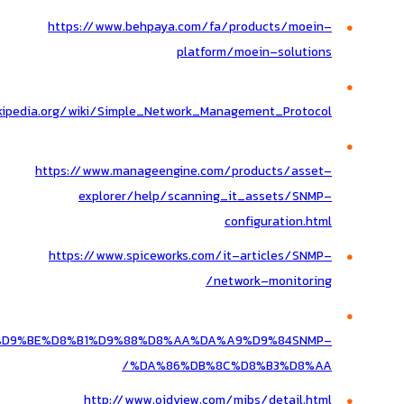
https://www.behpaya.com/fa/products/moein-
platform/moein-solutions
ikipedia.org/wiki/Simple_Network_Management_Protocol
https://www.manageengine.com/products/asset-
explorer/help/scanning_it_assets/SNMP-
configuration.html
https://www.spiceworks.com/it-articles/SNMP-
/
network-monitoring
com/%D9%BE%D8%B1%D9%88%D8%AA%DA%A9%D9%84SNMP-
%DA%86%DB%8C%D8%B3%D8%AA/
http://www.oidview.com/mibs/detail.html