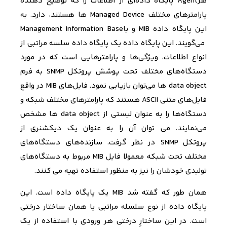
هر
Agent
پایگاه داده‌­ای از اطلاعات را که توضیح دهنده
پارامترهای
مختلف
Managed Device
ها هستند، دارد. به
این پایگاه داده
MIB
و یا
Management Information Base
می­‌گویند. این پایگاه داده یک پایگاه داده سلسه مراتبی از
انواع اطلاعات، ویژگی‌­ها و پارامترهایی است که در مورد
دستگاه‌­های مختلف تحت پوشش پروتکل
SNMP
به فرم
data object
ها می‌­توان بازیابی نمود. فایل­‌های
MIB
در واقع
فایل­‌های متنی
ASCII
هستند که پارامترهای مختلف شبکه و
دستگاه‌­ها را به عنوان لیستی از
data object
ها مشخص
می‌­نمایند. می‌ توان آن را به عنوان یک دیکشنری از
پروتکل
SNMP
در نظر گرفت. سازنده­‌های دستگاه‌­های
مختلف تحت شبکه معمولا فایل
MIB
مربوط به دستگاه­‌های
تولیدی خودشان را نیز به منظور استفاده تهیه می‌ کنند.
ه
مان طور که گفته شد
MIB
یک پایگاه داده است. این
پایگاه داده
از نوع
سلسله مراتبی
یا همان ساختار درختی
است. در این ساختارِ درختی هر ورودی با استفاده از یک