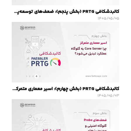
کالبدشکافی PRTG (بخش پنجم): ضعف‌های توسعه‌پذیری؛ چالش‌های PRTG در محیط‌های DevOps و Cloud-Native
۱۴۰۵/۰۵/۰۵
کالبدشکافی PRTG (بخش چهارم): اسیر معماری متمرکز؛ چرا Core Server به گلوگاه عملکرد تبدیل می‌شود؟
۱۴۰۵/۰۵/۰۳