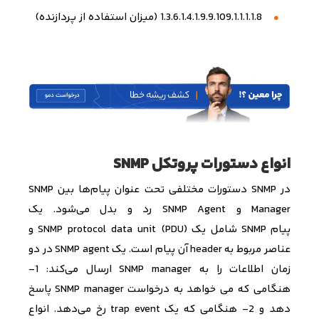
1.3.6.1.4.1.9.9.109.1.1.1.1.8 (
میزان استفاده از پردازنده
)
انواع دستورات پروتکل SNMP
در
SNMP
دستورات مختلفی تحت عنوان پیام‌ها بین
SNMP
Manager
و
SNMP Agent
رد و بدل می‌­شود
.
یک
پیام
SNMP
شامل یک
SNMP protocol data unit (PDU)
و
عناصر مربوط به
header
آن پیام است. یک
SNMP agent
در دو
زمان اطلاعات را به
SNMP manager
ارسال می
کند: 1-
هنگامی که می خواهد به درخواست
SNMP manager
پاسخ
دهد و 2- هنگامی که یک
trap event
رخ می­‌
دهد. انواع