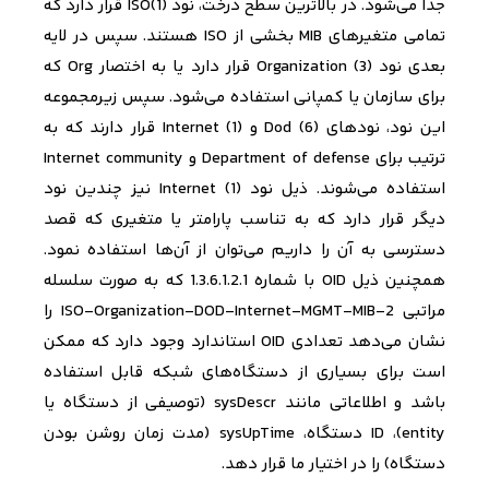
جدا می‌­شود. در بالاترین سطح درخت، نود
ISO(1)
قرار دارد که
تمامی متغیرهای
MIB
بخشی از
ISO
هستند. سپس در لایه
بعدی نود
Organization (3)
قرار دارد یا به اختصار
Org
که
برای سازمان یا کمپانی استفاده می‌­شود. سپس زیرمجموعه
این نود، نودهای
Dod (6)
و
Internet (1)
قرار دارند که به
ترتیب برای
Department of defense
و
Internet community
استفاده می‌­شوند. ذیل نود
Internet (1)
نیز چندین نود
دیگر قرار دارد که به تناسب پارامتر یا متغیری که قصد
دسترسی به آن را داریم می­‌توان از آن‌­ها استفاده نمود.
همچنین ذیل
OID
با شماره
1.3.6.1.2.1
که به صورت سلسله
مراتبی
ISO-Organization-DOD-Internet-MGMT-MIB-2
را
نشان می‌­دهد تعدادی
OID
استاندارد وجود دارد که ممکن
است برای بسیاری از دستگاه­‌های شبکه قابل استفاده
باشد و اطلاعاتی مانند
sysDescr
(توصیفی از دستگاه یا
entity
)،
ID
دستگاه،
sysUpTime
(مدت زمان روشن بودن
دستگاه) را در اختیار ما قرار دهد.