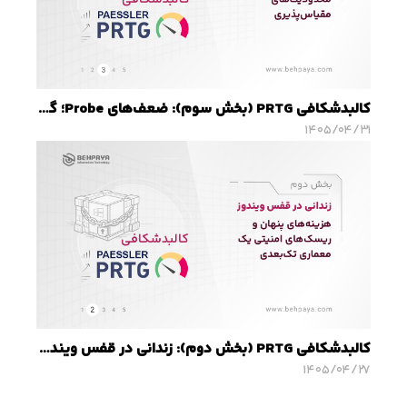
کالبدشکافی PRTG (بخش سوم): ضعف‌های Probe؛ گلوگاه امنیتی و محدودیت‌های مقیاس‌پذیری
۱۴۰۵/۰۴/۳۱
کالبدشکافی PRTG (بخش دوم): زندانی در قفس ویندوز؛ هزینه‌های پنهان و ریسک‌های امنیتی یک معماری تک‌بعدی
۱۴۰۵/۰۴/۲۷